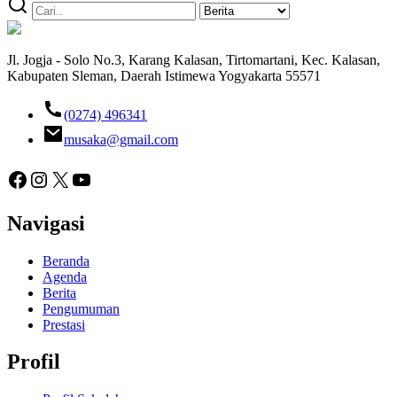
Jl. Jogja - Solo No.3, Karang Kalasan, Tirtomartani, Kec. Kalasan,
Kabupaten Sleman, Daerah Istimewa Yogyakarta 55571
(0274) 496341
musaka@gmail.com
Facebook
Instagram
X
YouTube
Navigasi
Beranda
Agenda
Berita
Pengumuman
Prestasi
Profil