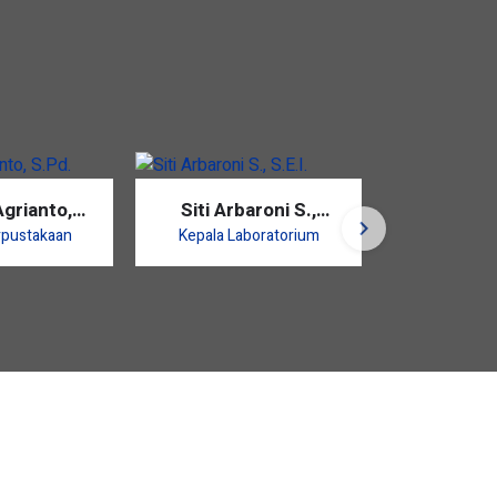
grianto,
Siti Arbaroni S.,
Hani Sha
Pd.
S.E.I.
S.
rpustakaan
Kepala Laboratorium
Bidang