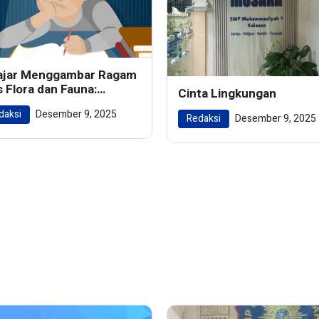
ajar Menggambar Ragam
s Flora dan Fauna:
Cinta Lingkungan
ghidupkan Keindahan
daksi
Desember 9, 2025
m dalam Karya Seni
Redaksi
Desember 9, 2025