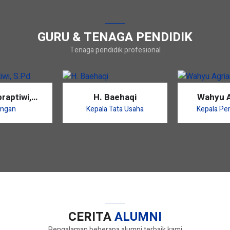
GURU & TENAGA PENDIDIK
Tenaga pendidik profesional
raptiwi,
H. Baehaqi
Wahyu A
Pd.
S.
ngan
Kepala Tata Usaha
Kepala Pe
CERITA
ALUMNI
Pengalaman beberapa alumni terbaik kami