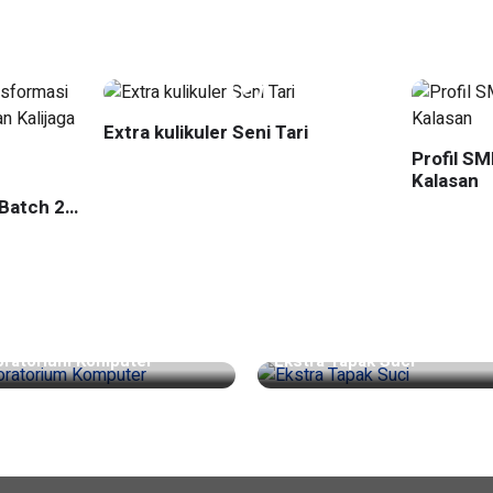
Extra kulikuler Seni Tari
Profil S
Kalasan
Batch 2
yakarta
oratorium Komputer
Ekstra Tapak Suci