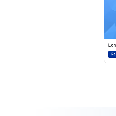
Lom
Re