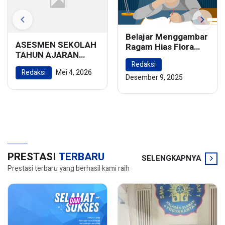
Belajar Menggambar
ASESMEN SEKOLAH
Ragam Hias Flora
TAHUN AJARAN
dan Fauna:
2025/2026
Redaksi
Menghidupkan
Redaksi
Mei 4, 2026
Keindahan Alam
Desember 9, 2025
dalam Karya Seni
PRESTASI
TERBARU
SELENGKAPNYA
Prestasi terbaru yang berhasil kami raih