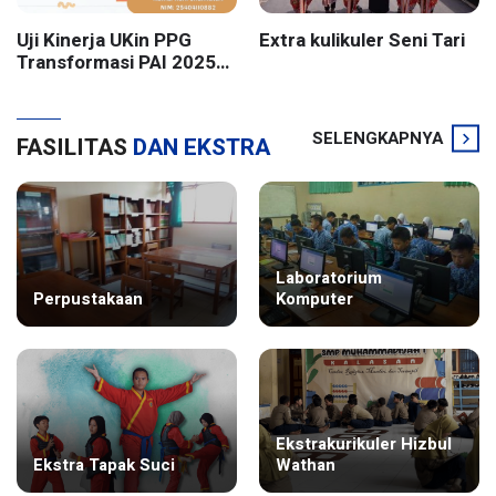
Uji Kinerja UKin PPG
Extra kulikuler Seni Tari
Transformasi PAI 2025
Batch 2 UIN Sunan
Kalijaga Yogyakarta
SELENGKAPNYA
FASILITAS
DAN EKSTRA
Laboratorium
Perpustakaan
Komputer
Ekstrakurikuler Hizbul
Ekstra Tapak Suci
Wathan