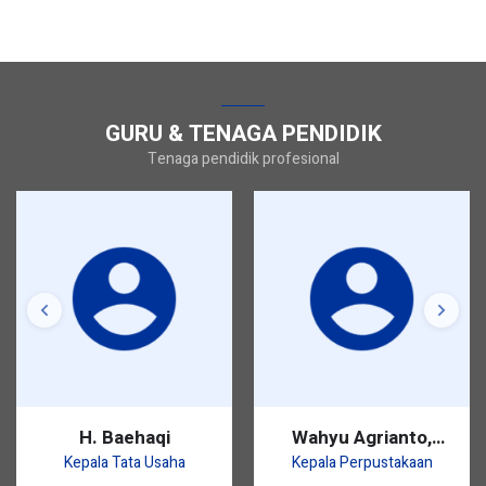
GURU & TENAGA PENDIDIK
Tenaga pendidik profesional
haqi
Wahyu Agrianto,
Siti Arbaro
S.Pd.
S.E.I.
a Usaha
Kepala Perpustakaan
Kepala Labor