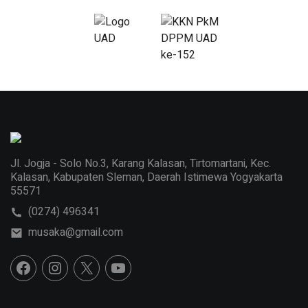
Jl. Jogja - Solo No.3, Karang Kalasan, Tirtomartani, Kec.
Kalasan, Kabupaten Sleman, Daerah Istimewa Yogyakarta
55571
(0274) 496341
musaka@gmail.com