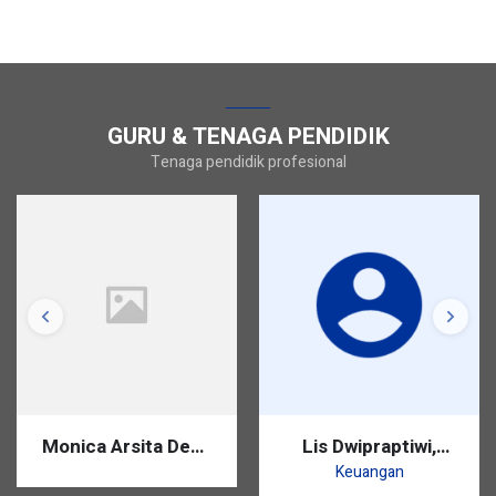
GURU & TENAGA PENDIDIK
Tenaga pendidik profesional
Monica Arsita Dewi,
Lis Dwipraptiwi,
S.Pd.
S.Pd.
Keuangan