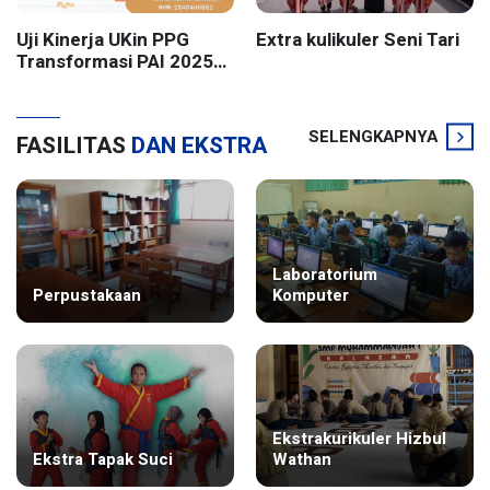
Uji Kinerja UKin PPG
Extra kulikuler Seni Tari
Transformasi PAI 2025
Batch 2 UIN Sunan
Kalijaga Yogyakarta
SELENGKAPNYA
FASILITAS
DAN EKSTRA
Laboratorium
Perpustakaan
Komputer
Ekstrakurikuler Hizbul
Ekstra Tapak Suci
Wathan