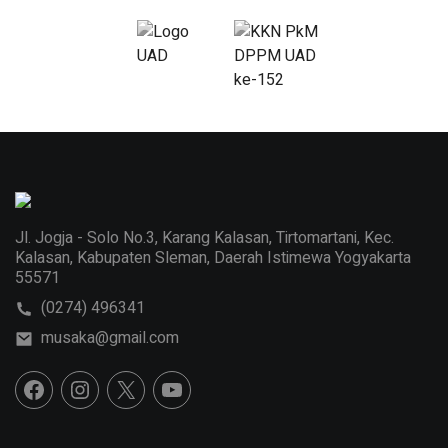
Jl. Jogja - Solo No.3, Karang Kalasan, Tirtomartani, Kec.
Kalasan, Kabupaten Sleman, Daerah Istimewa Yogyakarta
55571
(0274) 496341
musaka@gmail.com