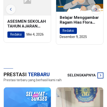
Belajar Menggambar
ASESMEN SEKOLAH
Ragam Hias Flora
TAHUN AJARAN
dan Fauna:
2025/2026
Redaksi
Menghidupkan
Redaksi
Mei 4, 2026
Keindahan Alam
Desember 9, 2025
dalam Karya Seni
PRESTASI
TERBARU
SELENGKAPNYA
Prestasi terbaru yang berhasil kami raih