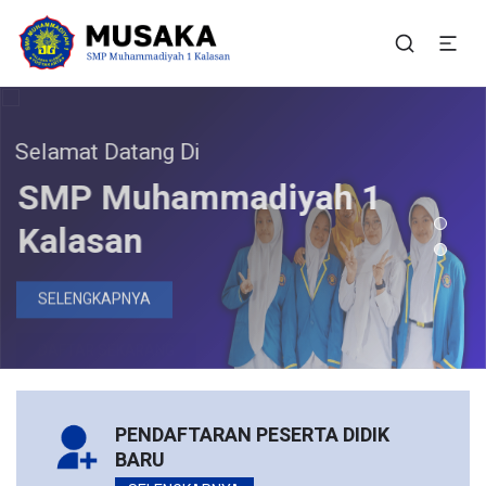
SMP Muhammadiyah 1
Situs Resmi SMP Muhammadiyah 1 Kalasan
Kalasan
elamat Datang Di
Bergabunglah Bersama Kami
Pendaftaran Peserta
SMP Muhammadiyah 1
Didik Baru Telah Dibuka
Kalasan
DAFTAR SEKARANG
SELENGKAPNYA
PENDAFTARAN PESERTA DIDIK
BARU