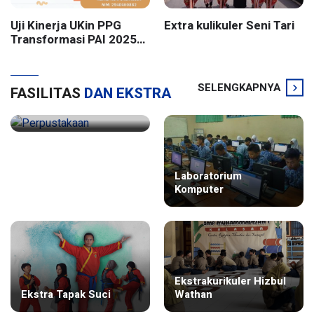
Uji Kinerja UKin PPG
Extra kulikuler Seni Tari
Transformasi PAI 2025
Batch 2 UIN Sunan
Kalijaga Yogyakarta
SELENGKAPNYA
FASILITAS
DAN EKSTRA
Laboratorium
Perpustakaan
Komputer
Ekstrakurikuler Hizbul
Ekstra Tapak Suci
Wathan