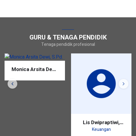
GURU & TENAGA PENDIDIK
Tenaga pendidik profesional
Monica Arsita Dewi,
S.Pd.
Lis Dwipraptiwi,
S.Pd.
Keuangan