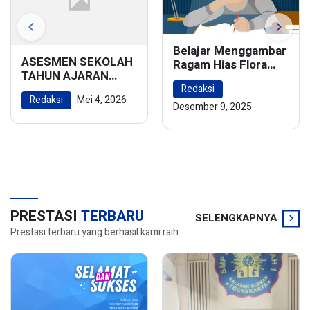
Belajar Menggambar
ASESMEN SEKOLAH
Ragam Hias Flora
TAHUN AJARAN
dan Fauna:
2025/2026
Redaksi
Menghidupkan
Redaksi
Mei 4, 2026
Keindahan Alam
Desember 9, 2025
dalam Karya Seni
PRESTASI
TERBARU
SELENGKAPNYA
Prestasi terbaru yang berhasil kami raih