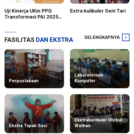
Uji Kinerja UKin PPG
Extra kulikuler Seni Tari
Transformasi PAI 2025
Batch 2 UIN Sunan
Kalijaga Yogyakarta
SELENGKAPNYA
FASILITAS
DAN EKSTRA
Laboratorium
Perpustakaan
Komputer
Ekstrakurikuler Hizbul
Ekstra Tapak Suci
Wathan