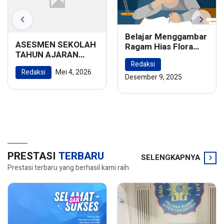
Belajar Menggambar
ASESMEN SEKOLAH
Ragam Hias Flora
TAHUN AJARAN
dan Fauna:
2025/2026
Redaksi
Menghidupkan
Redaksi
Mei 4, 2026
Keindahan Alam
Desember 9, 2025
dalam Karya Seni
PRESTASI
TERBARU
SELENGKAPNYA
Prestasi terbaru yang berhasil kami raih