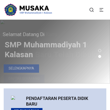
SMP Muhammadiyah 1
Situs Resmi SMP Muhammadiyah 1 Kalasan
Kalasan
lamat Datang Di
Bergabunglah Bersama Kami
Pendaftaran Peserta
SMP Muhammadiyah 1
Didik Baru Telah Dibuka
Kalasan
DAFTAR SEKARANG
SELENGKAPNYA
PENDAFTARAN PESERTA DIDIK
BARU