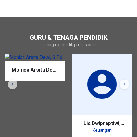
GURU & TENAGA PENDIDIK
Tenaga pendidik profesional
Monica Arsita Dewi,
S.Pd.
Lis Dwipraptiwi,
S.Pd.
Keuangan