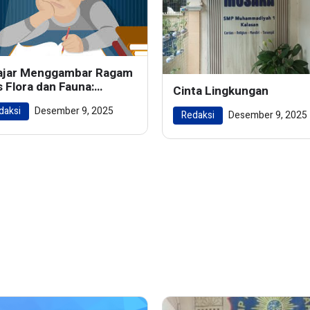
ajar Menggambar Ragam
s Flora dan Fauna:
Cinta Lingkungan
ghidupkan Keindahan
daksi
Desember 9, 2025
m dalam Karya Seni
Redaksi
Desember 9, 2025