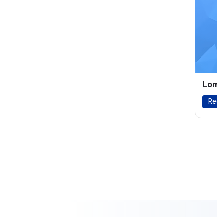
Lom
Re