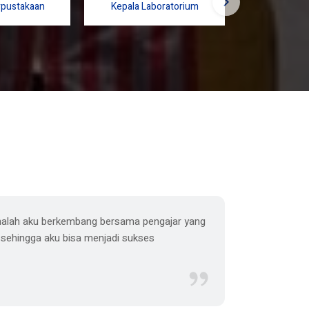
Pd.
S.E.I.
S.
rpustakaan
Kepala Laboratorium
Bidang
alah aku berkembang bersama pengajar yang
Saye menda
, sehingga aku bisa menjadi sukses
banyak tuga
Ri
Al