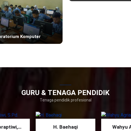
oratorium Komputer
Ekstra Tapak Suci
GURU & TENAGA PENDIDIK
Tenaga pendidik profesional
raptiwi,
H. Baehaqi
Wahyu A