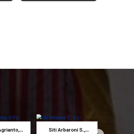
Ekstrakurikuler Hizbul Wathan
grianto,
Siti Arbaroni S.,
Hani Sha