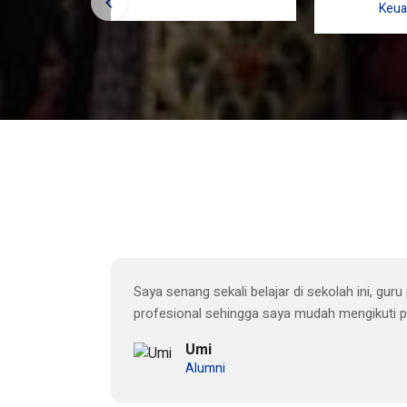
S.Pd.
S.
ru
Keua
olah ini,
Saya senang sekali belajar di sekolah ini, gu
profesional sehingga saya mudah mengikuti p
Umi
Alumni