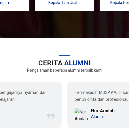
Pd.
S.
ngan
Kepala Tata Usaha
Kepala Pe
CERITA
ALUMNI
Pengalaman beberapa alumni terbaik kami
ru pengajarnya nyaman dan
Terimakasih MUSAKA, di san
elajaran
penuh cinta dan profesional
Nur Amilah
Alumni