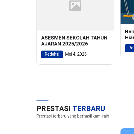
Bel
Hia
ASESMEN SEKOLAH TAHUN
Men
AJARAN 2025/2026
Re
Ala
Redaksi
Mei 4, 2026
PRESTASI
TERBARU
Prestasi terbaru yang berhasil kami raih