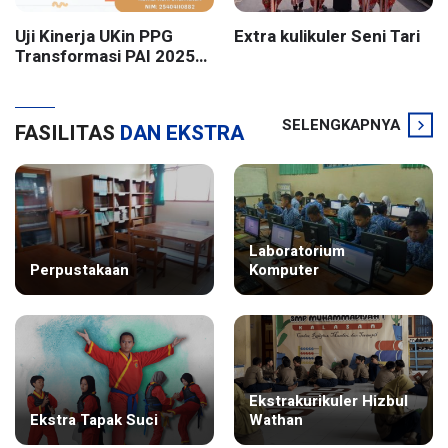
Uji Kinerja UKin PPG
Extra kulikuler Seni Tari
Transformasi PAI 2025
Batch 2 UIN Sunan
Kalijaga Yogyakarta
SELENGKAPNYA
FASILITAS
DAN EKSTRA
Laboratorium
Perpustakaan
Komputer
Ekstrakurikuler Hizbul
Ekstra Tapak Suci
Wathan