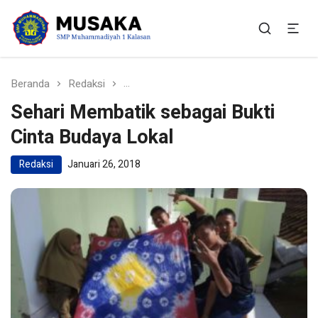
SMP Muhammadiyah 1
Situs Resmi SMP Muhammadiyah 1 Kalasan
Kalasan
Beranda
Redaksi
Sehari Membatik sebagai Bukti Cinta 
Sehari Membatik sebagai Bukti
Cinta Budaya Lokal
Redaksi
Januari 26, 2018