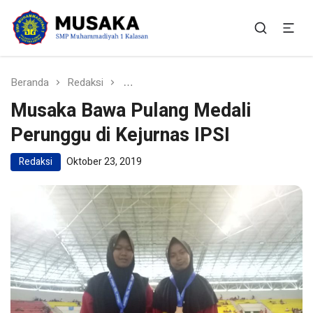
SMP Muhammadiyah 1
Situs Resmi SMP Muhammadiyah 1 Kalasan
Kalasan
Beranda
Redaksi
Musaka Bawa Pulang Medali Perunggu 
Musaka Bawa Pulang Medali
Perunggu di Kejurnas IPSI
Redaksi
Oktober 23, 2019