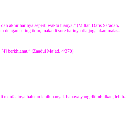
a dan akhir harinya seperti waktu tuanya.” (Miftah Daris Sa’adah,
 dengan sering tidur, maka di sore harinya dia juga akan malas-
n [4] berkhianat.” (Zaadul Ma’ad, 4/378)
ekali manfaatnya bahkan lebih banyak bahaya yang ditimbulkan, lebih-