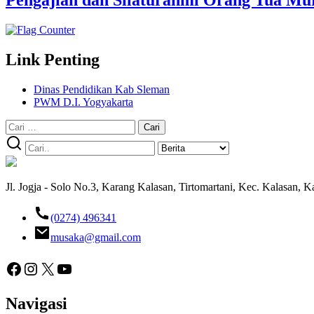
Link Penting
Dinas Pendidikan Kab Sleman
PWM D.I. Yogyakarta
Cari
untuk:
Jl. Jogja - Solo No.3, Karang Kalasan, Tirtomartani, Kec. Kalasan,
(0274) 496341
musaka@gmail.com
Facebook
Instagram
X
YouTube
Navigasi