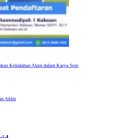
pkan Keindahan Alam dalam Karya Seni
an Akhir
rid