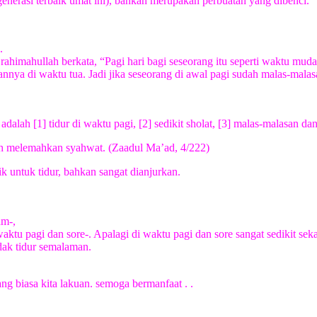
enerasi terbaik umat ini), bahkan merupakan perbuatan yang dibenci.
.
 rahimahullah berkata, “Pagi hari bagi seseorang itu seperti waktu mud
ya di waktu tua. Jadi jika seseorang di awal pagi sudah malas-malasan
lah [1] tidur di waktu pagi, [2] sedikit sholat, [3] malas-malasan da
ah melemahkan syahwat. (Zaadul Ma’ad, 4/222)
ik untuk tidur, bahkan sangat dianjurkan.
am-,
i waktu pagi dan sore-. Apalagi di waktu pagi dan sore sangat sedikit s
idak tidur semalaman.
ng biasa kita lakuan. semoga bermanfaat . .