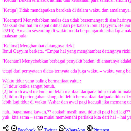
[Kedua] Bukan termasuk akhlak dan kebiasaan para salafush sholih (g
[Ketiga] Tidak mendapatkan barokah di dalam waktu dan amalannya.
[Keempat] Menyebabkan malas dan tidak bersemangat di sisa harinya
Maksud dari hal ini dapat dilihat dari perkataan Ibnul Qayyim. Beliau
2/216). Amalan seseorang di waktu muda berpengaruh terhadap amalann
malasan pula.
[Kelima] Menghambat datangnya rizki.
Ibnul Qayyim berkata, “Empat hal yang menghambat datangnya rizki ada
[Keenam] Menyebabkan berbagai penyakit badan, di antaranya adal
tetapi dari pernyataan diatas ternyata ada juga waktu – waktu yang ba
Waktu tidur yang paling bermanfaat yaitu :
[1] tidur ketika sangat butuh,
[2] tidur di awal malam –ini lebih manfaat daripada tidur di akhir mal
[3] tidur di pertengahan siang –ini lebih bermanfaat daripada tidur d
lebih lagi tidur di waktu ‘Ashar dan awal pagi kecuali jika memang t
nah,, bagaimana kawan,?? apakah masih mau tidur di pagi hari lagi??
yuk, kita sama – sama mulai membenahi perilaku kita dari hal – hal ya
Facebook
Twitter
WhatsApp
Pinterest