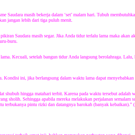
sme Saudara masih bekerja dalam ‘set’ malam hari. Tubuh membutuhkan
kan jangan lebih dari tiga puluh menit.
 pikiran Saudara masih segar. Jika Anda tidur terlalu lama maka akan 
uru-buru.
 lama. Kecuali, setelah bangun tidur Anda langsung berolahraga. Lalu,
lama. Kondisi ini, jika berlangsung dalam waktu lama dapat menyebabka
 shalat shubuh hingga matahari terbit. Karena pada waktu tersebut adal
ang sholih. Sehingga apabila mereka melakukan perjalanan semalam sun
u terbukanya pintu rizki dan datangnya barokah (banyak kebaikan).” (